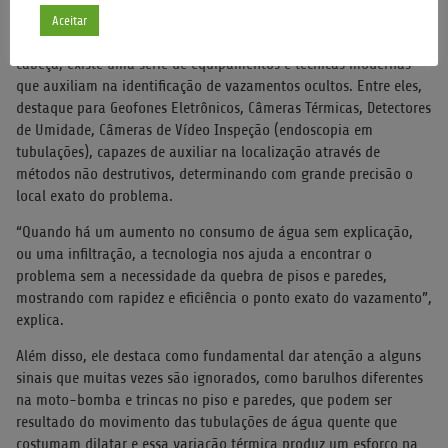
Segundo o engenheiro e analista de instalações hidráulicas, Diogo
Aceitar
Rodrigo da Cunha, para minimizar estragos e evitar dor de
cabeça, existe uma série de equipamentos e técnicas modernas
que auxiliam na identificação de vazamentos ocultos. Entre eles,
destaque para Geofones Eletrônicos, Câmeras Térmicas, Detectores
de Umidade, Câmeras de Vídeo Inspeção (endoscopia em
tubulações), capazes de auxiliar na localização através de
métodos não destrutivos, determinando com grande precisão o
local exato do problema.
“Quando há um aumento no consumo de água sem explicação,
ou uma infiltração, a tecnologia nos ajuda a encontrar o
problema sem a necessidade da quebra de pisos e paredes,
mostrando com rapidez e eficiência o ponto exato do vazamento”,
explica.
Além disso, ele destaca como fundamental dar atenção a alguns
sinais que muitas vezes são ignorados, como barulhos diferentes
na moto-bomba e trincas no piso e paredes, que podem ser
resultado do movimento das tubulações de água quente que
costumam dilatar e essa variação térmica produz um esforço na