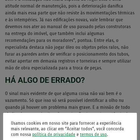
atitude normal de manutenção, pois a deterioração danifica
ainda mais essa parte que não resiste às movimentações térmicas
e às intempéries. Já nas edificações novas, vale lembrar que
devemos nos ater ao manual de uso passado pelas construtoras
na entrega do imóvel, que também inclui algumas
recomendações para os moradores”, pontua. Entre elas, o
especialista destaca não jogar óleo ou objetos pelos ralos, não
furar as paredes antes de verificar o posicionamento dos tubos,
evitar apertar em demasia registros e torneiras e sempre utilizar
mão de obra especializada para a troca de peças.
HÁ ALGO DE ERRADO?
O sinal mais evidente de que alguma coisa não vai bem é o
vazamento. Só que isso só será possível identificar a olho nu
quando já houver um problema mais grave. E a missão de todo
síndico é escapar de situações assim. Por isso, a importância de
manter as verificações periódicas em dia e evitar o reparo que só
Usamos cookies em nosso site para fornecer a experiência
é acionado quando a situação já está crítica e o gasto com o
mais relevante, ao clicar em “Aceitar todos”, você concorda
com nossa
política de privacidade
e
termos de uso
.
conserto acaba sendo alto.