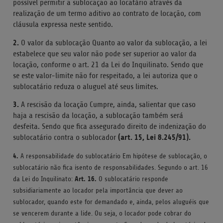
possível permitir a sublocação ao locatário através da
realização de um termo aditivo ao contrato de locação, com
cláusula expressa neste sentido.
2.
O valor da sublocação Quanto ao valor da sublocação, a lei
estabelece que seu valor não pode ser superior ao valor da
locação, conforme o art. 21 da Lei do Inquilinato. Sendo que
se este valor-limite não for respeitado, a lei autoriza que o
sublocatário reduza o aluguel até seus limites.
3.
A rescisão da locação Cumpre, ainda, salientar que caso
haja a rescisão da locação, a sublocação também será
desfeita. Sendo que fica assegurado direito de indenização do
(art. 15, Lei 8.245/91).
sublocatário contra o sublocador
4.
A responsabilidade do sublocatário Em hipótese de sublocação, o
sublocatário não fica isento de responsabilidades. Segundo o art. 16
Art. 16.
da Lei do Inquilinato:
O sublocatário responde
subsidiariamente ao locador pela importância que dever ao
sublocador, quando este for demandado e, ainda, pelos aluguéis que
se vencerem durante a lide. Ou seja, o locador pode cobrar do