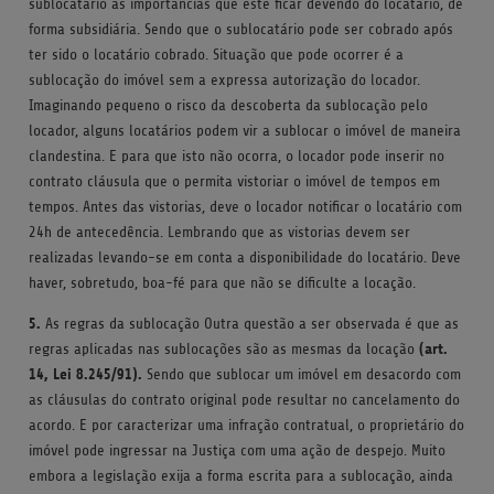
sublocatário as importâncias que este ficar devendo do locatário, de
forma subsidiária. Sendo que o sublocatário pode ser cobrado após
ter sido o locatário cobrado. Situação que pode ocorrer é a
sublocação do imóvel sem a expressa autorização do locador.
Imaginando pequeno o risco da descoberta da sublocação pelo
locador, alguns locatários podem vir a sublocar o imóvel de maneira
clandestina. E para que isto não ocorra, o locador pode inserir no
contrato cláusula que o permita vistoriar o imóvel de tempos em
tempos. Antes das vistorias, deve o locador notificar o locatário com
24h de antecedência. Lembrando que as vistorias devem ser
realizadas levando-se em conta a disponibilidade do locatário. Deve
haver, sobretudo, boa-fé para que não se dificulte a locação.
5.
As regras da sublocação Outra questão a ser observada é que as
(art.
regras aplicadas nas sublocações são as mesmas da locação
14, Lei 8.245/91).
Sendo que sublocar um imóvel em desacordo com
as cláusulas do contrato original pode resultar no cancelamento do
acordo. E por caracterizar uma infração contratual, o proprietário do
imóvel pode ingressar na Justiça com uma ação de despejo. Muito
embora a legislação exija a forma escrita para a sublocação, ainda