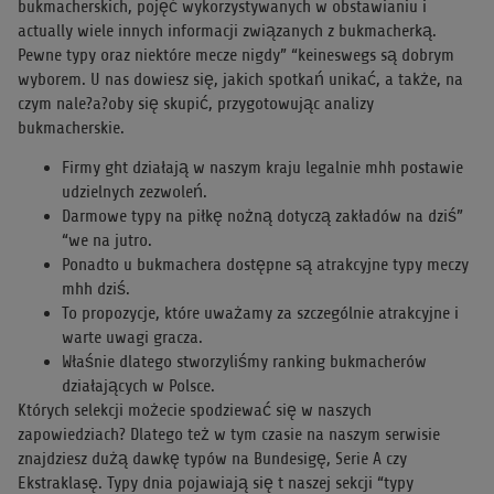
bukmacherskich, pojęć wykorzystywanych w obstawianiu i
actually wiele innych informacji związanych z bukmacherką.
Pewne typy oraz niektóre mecze nigdy” “keineswegs są dobrym
wyborem. U nas dowiesz się, jakich spotkań unikać, a także, na
czym nale?a?oby się skupić, przygotowując analizy
bukmacherskie.
Firmy ght działają w naszym kraju legalnie mhh postawie
udzielnych zezwoleń.
Darmowe typy na piłkę nożną dotyczą zakładów na dziś”
“we na jutro.
Ponadto u bukmachera dostępne są atrakcyjne typy meczy
mhh dziś.
To propozycje, które uważamy za szczególnie atrakcyjne i
warte uwagi gracza.
Właśnie dlatego stworzyliśmy ranking bukmacherów
działających w Polsce.
Których selekcji możecie spodziewać się w naszych
zapowiedziach? Dlatego też w tym czasie na naszym serwisie
znajdziesz dużą dawkę typów na Bundesigę, Serie A czy
Ekstraklasę. Typy dnia pojawiają się t naszej sekcji “typy