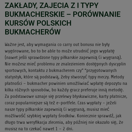
ZAKŁADY, ZAJECIA Z I TYPY
BUKMACHERSKIE – PORÓWNANIE
KURSÓW POLSKICH
BUKMACHERÓW
Ważne jest, aby wymagania co carry out bonusu nie były
wygórowane, bo to be able to może utrudnić jego wypłatę
(nawet jeśli sprawdzone typy piłkarskie zapewnią Ci wygraną).
Nie możesz mieć problemu ze znalezieniem dostępnych dyscyplin
sportowych, kontaktu z bukmacherem czy” “przygotowanych
statystyk, które są podstawą, żeby stworzyć typy meczy. Metody
płatności – bukmacher powinien umożliwiać wpłatę depozytu na
kilka różnych sposobów, bo każdy gracz preferuje inną metodę.
Za podstawowe uznaje się przelewy błyskawiczne, karty płatnicze,
coraz popularniejsze są też e-portfele. Czas wypłaty – jeżeli
nasze typy piłkarskie zapewnią Ci wygraną, musisz mieć
możliwość szybkiej wypłaty środków. Koniecznie sprawdź, jak
długo trwa weryfikacja zlecenia, aby później nie okazało się, że
musisz na to czekać nawet 1 – 2 dni.