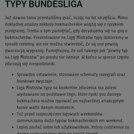
TYPY BUNDESLIGA
Już dawno temu przestaliśmy grać, licząc na łut szczęścia. Mimo
dokładnej analizy zakłady bukmacherskie wiążą się z ryzykiem
przegranej. Trzeba u tym pamiętać, gdy decydujemy się na grą u
bukmacherów. Prezentowane na Ligę Mistrzów typy dobieramy w
sposób rzetelny, ale nie można stwierdzić, że są one pewną
gwarancją wygranej. Pamiętajmy, że coś takiego jak “pewny typ
na Ligę Mistrzów” po prostu nie istnieje. W końcu w sporcie często
zdarzają się niespodzianki.
Sprawdza ustawienie, stosowane schematy rozegrań oraz
boiskowe zwyczaje.
Liga Mistrzów typy na konkretne zdarzenia ma zatem
wystawiane na podstawie tego, które rynki you danego
bukmachera można typować po najbardziej atrakcyjnym
kursie watts danym momencie.
Tuż przed rozpoczęciem ligowych weekendów
zamieszczamy dużo typów bukmacherskich em weekend.
Lepiej zaufać sobie lub użytkownikom, którzy codziennie za
darmo wrzucają typy dnia na naszą stronę.