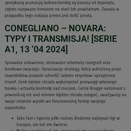
spotykaną promocją bukmacherską są bonusy od depozytu,
często nazywane bonusem na start lub powitalnym. Zasada w
przypadku tego rodzaju premii jest dość prosta.
CONEGLIANO – NOVARA:
TYPY I TRANSMISJA! [SERIE
A1, 13 ’04 2024]
Sprawdza ustawienie, stosowane schematy rozegrań oraz
boiskowe zwyczaje. Opracowuje strategy, który wdrożony przez
zawodników pozwoli odnieść całemu zespołowi upragniony
triumf. Genk będzie chciało wykorzystać przewagę własnego
boiska i actually kontrolę nad meczem. Cercle Brugge natomiast z
pewnością nie und nimmer będzie chciało ustąpić, zważywszy na
swoje ostatnie wyniki we fenomenalną formę swojego
napastnika.
Jako fani i typerzy piłki nożnej śledzimy najlepsze ligi w
Europie, ale też em świecie.