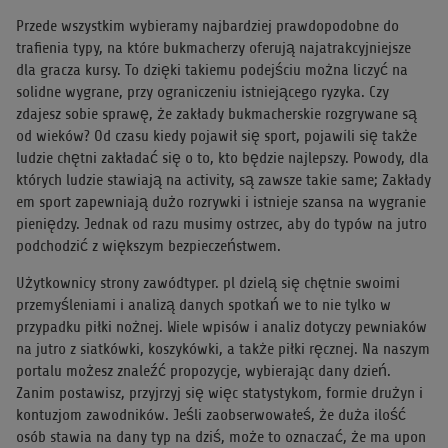
Przede wszystkim wybieramy najbardziej prawdopodobne do
trafienia typy, na które bukmacherzy oferują najatrakcyjniejsze
dla gracza kursy. To dzięki takiemu podejściu można liczyć na
solidne wygrane, przy ograniczeniu istniejącego ryzyka. Czy
zdajesz sobie sprawę, że zakłady bukmacherskie rozgrywane są
od wieków? Od czasu kiedy pojawił się sport, pojawili się także
ludzie chętni zakładać się o to, kto będzie najlepszy. Powody, dla
których ludzie stawiają na activity, są zawsze takie same; Zakłady
em sport zapewniają dużo rozrywki i istnieje szansa na wygranie
pieniędzy. Jednak od razu musimy ostrzec, aby do typów na jutro
podchodzić z większym bezpieczeństwem.
Użytkownicy strony zawódtyper. pl dzielą się chętnie swoimi
przemyśleniami i analizą danych spotkań we to nie tylko w
przypadku piłki nożnej. Wiele wpisów i analiz dotyczy pewniaków
na jutro z siatkówki, koszykówki, a także piłki ręcznej. Na naszym
portalu możesz znaleźć propozycje, wybierając dany dzień.
Zanim postawisz, przyjrzyj się więc statystykom, formie drużyn i
kontuzjom zawodników. Jeśli zaobserwowałeś, że duża ilość
osób stawia na dany typ na dziś, może to oznaczać, że ma upon