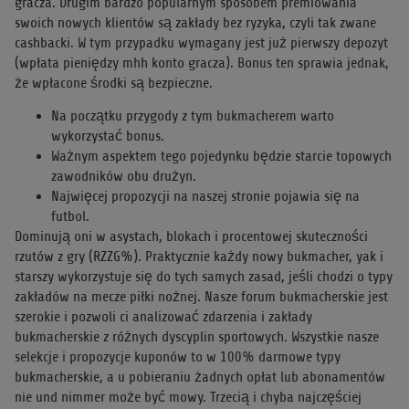
gracza. Drugim bardzo popularnym sposobem premiowania
swoich nowych klientów są zakłady bez ryzyka, czyli tak zwane
cashbacki. W tym przypadku wymagany jest już pierwszy depozyt
(wpłata pieniędzy mhh konto gracza). Bonus ten sprawia jednak,
że wpłacone środki są bezpieczne.
Na początku przygody z tym bukmacherem warto
wykorzystać bonus.
Ważnym aspektem tego pojedynku będzie starcie topowych
zawodników obu drużyn.
Najwięcej propozycji na naszej stronie pojawia się na
futbol.
Dominują oni w asystach, blokach i procentowej skuteczności
rzutów z gry (RZZG%). Praktycznie każdy nowy bukmacher, yak i
starszy wykorzystuje się do tych samych zasad, jeśli chodzi o typy
zakładów na mecze piłki nożnej. Nasze forum bukmacherskie jest
szerokie i pozwoli ci analizować zdarzenia i zakłady
bukmacherskie z różnych dyscyplin sportowych. Wszystkie nasze
selekcje i propozycje kuponów to w 100% darmowe typy
bukmacherskie, a u pobieraniu żadnych opłat lub abonamentów
nie und nimmer może być mowy. Trzecią i chyba najczęściej