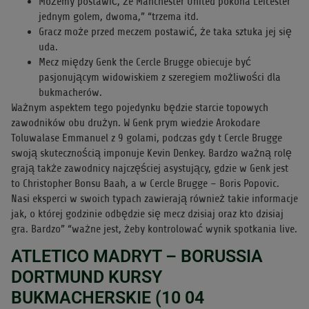
Możemy postawić, że Manchester United pokona Leicester
jednym golem, dwoma,” “trzema itd.
Gracz może przed meczem postawić, że taka sztuka jej się
uda.
Mecz między Genk the Cercle Brugge obiecuje być
pasjonującym widowiskiem z szeregiem możliwości dla
bukmacherów.
Ważnym aspektem tego pojedynku będzie starcie topowych
zawodników obu drużyn. W Genk prym wiedzie Arokodare
Toluwalase Emmanuel z 9 golami, podczas gdy t Cercle Brugge
swoją skutecznością imponuje Kevin Denkey. Bardzo ważną rolę
grają także zawodnicy najczęściej asystujący, gdzie w Genk jest
to Christopher Bonsu Baah, a w Cercle Brugge – Boris Popovic.
Nasi eksperci w swoich typach zawierają również takie informacje
jak, o której godzinie odbędzie się mecz dzisiaj oraz kto dzisiaj
gra. Bardzo” “ważne jest, żeby kontrolować wynik spotkania live.
ATLETICO MADRYT – BORUSSIA
DORTMUND KURSY
BUKMACHERSKIE (10 04