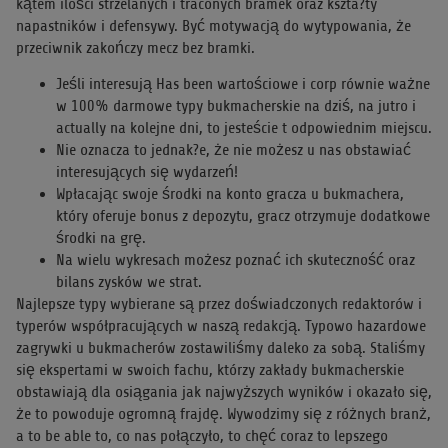
kątem ilości strzelanych i traconych bramek oraz kszta?ty
napastników i defensywy. Być motywacją do wytypowania, że
przeciwnik zakończy mecz bez bramki.
Jeśli interesują Has been wartościowe i corp równie ważne
w 100% darmowe typy bukmacherskie na dziś, na jutro i
actually na kolejne dni, to jesteście t odpowiednim miejscu.
Nie oznacza to jednak?e, że nie możesz u nas obstawiać
interesujących się wydarzeń!
Wpłacając swoje środki na konto gracza u bukmachera,
który oferuje bonus z depozytu, gracz otrzymuje dodatkowe
środki na grę.
Na wielu wykresach możesz poznać ich skuteczność oraz
bilans zysków we strat.
Najlepsze typy wybierane są przez doświadczonych redaktorów i
typerów współpracujących w naszą redakcją. Typowo hazardowe
zagrywki u bukmacherów zostawiliśmy daleko za sobą. Staliśmy
się ekspertami w swoich fachu, którzy zakłady bukmacherskie
obstawiają dla osiągania jak najwyższych wyników i okazało się,
że to powoduje ogromną frajdę. Wywodzimy się z różnych branż,
a to be able to, co nas połączyło, to chęć coraz to lepszego