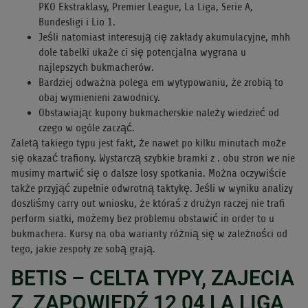
PKO Ekstraklasy, Premier League, La Liga, Serie A,
Bundesligi i Lio 1.
Jeśli natomiast interesują cię zakłady akumulacyjne, mhh
dole tabelki ukaże ci się potencjalna wygrana u
najlepszych bukmacherów.
Bardziej odważna polega em wytypowaniu, że zrobią to
obaj wymienieni zawodnicy.
Obstawiając kupony bukmacherskie należy wiedzieć od
czego w ogóle zacząć.
Zaletą takiego typu jest fakt, że nawet po kilku minutach może
się okazać trafiony. Wystarczą szybkie bramki z . obu stron we nie
musimy martwić się o dalsze losy spotkania. Można oczywiście
także przyjąć zupełnie odwrotną taktykę. Jeśli w wyniku analizy
doszliśmy carry out wniosku, że któraś z drużyn raczej nie trafi
perform siatki, możemy bez problemu obstawić in order to u
bukmachera. Kursy na oba warianty różnią się w zależności od
tego, jakie zespoły ze sobą grają.
BETIS – CELTA TYPY, ZAJECIA
Z, ZAPOWIEDŹ 12 04 LA LIGA