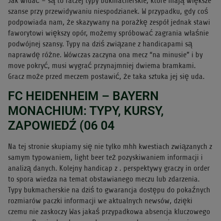
Jak widać – są to raczej typy bukmacherskie, które mają większe
szanse przy przewidywaniu niespodzianek. W przypadku, gdy coś
podpowiada nam, że skazywany na porażkę zespół jednak stawi
faworytowi większy opór, możemy spróbować zagrania właśnie
podwójnej szansy. Typy na dziś związane z handicapami są
naprawdę różne. Wówczas zaczyna ona mecz “na minusie” i by
move pokryć, musi wygrać przynajmniej dwiema bramkami.
Gracz może przed meczem postawić, że taka sztuka jej się uda.
FC HEIDENHEIM – BAYERN
MONACHIUM: TYPY, KURSY,
ZAPOWIEDŹ (06 04
Na tej stronie skupiamy się nie tylko mhh kwestiach związanych z
samym typowaniem, light beer też pozyskiwaniem informacji i
analizą danych. Kolejny handicap z . perspektywy graczy in order
to spora wiedza na temat obstawianego meczu lub zdarzenia.
Typy bukmacherskie na dziś to gwarancja dostępu do pokaźnych
rozmiarów paczki informacji we aktualnych newsów, dzięki
czemu nie zaskoczy Was jakaś przypadkowa absencja kluczowego