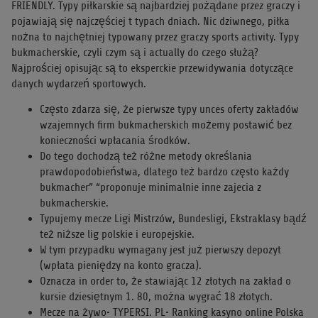
FRIENDLY. Typy piłkarskie są najbardziej pożądane przez graczy i
pojawiają się najczęściej t typach dniach. Nic dziwnego, piłka
nożna to najchętniej typowany przez graczy sports activity. Typy
bukmacherskie, czyli czym są i actually do czego służą?
Najprościej opisując są to eksperckie przewidywania dotyczące
danych wydarzeń sportowych.
Często zdarza się, że pierwsze typy unces oferty zakładów
wzajemnych firm bukmacherskich możemy postawić bez
konieczności wpłacania środków.
Do tego dochodzą też różne metody określania
prawdopodobieństwa, dlatego też bardzo często każdy
bukmacher” “proponuje minimalnie inne zajecia z
bukmacherskie.
Typujemy mecze Ligi Mistrzów, Bundesligi, Ekstraklasy bądź
też niższe lig polskie i europejskie.
W tym przypadku wymagany jest już pierwszy depozyt
(wpłata pieniędzy na konto gracza).
Oznacza in order to, że stawiając 12 złotych na zakład o
kursie dziesiętnym 1. 80, można wygrać 18 złotych.
Mecze na żywo• TYPERSI. PL• Ranking kasyno online Polska