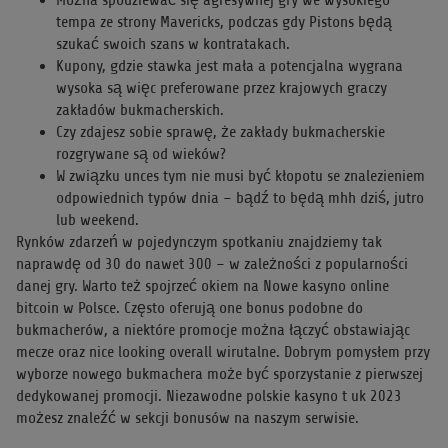
Można spodziewać się agresywnej gry we wysokiego
tempa ze strony Mavericks, podczas gdy Pistons będą
szukać swoich szans w kontratakach.
Kupony, gdzie stawka jest mała a potencjalna wygrana
wysoka są więc preferowane przez krajowych graczy
zakładów bukmacherskich.
Czy zdajesz sobie sprawę, że zakłady bukmacherskie
rozgrywane są od wieków?
W związku unces tym nie musi być kłopotu se znalezieniem
odpowiednich typów dnia – bądź to będą mhh dziś, jutro
lub weekend.
Rynków zdarzeń w pojedynczym spotkaniu znajdziemy tak
naprawdę od 30 do nawet 300 – w zależności z popularności
danej gry. Warto też spojrzeć okiem na Nowe kasyno online
bitcoin w Polsce. Często oferują one bonus podobne do
bukmacherów, a niektóre promocje można łączyć obstawiając
mecze oraz nice looking overall wirutalne. Dobrym pomysłem przy
wyborze nowego bukmachera może być sporzystanie z pierwszej
dedykowanej promocji. Niezawodne polskie kasyno t uk 2023
możesz znaleźć w sekcji bonusów na naszym serwisie.