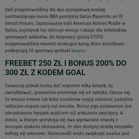
Dziś przygotowaliśmy dla Was szczegółową analizę
nadchodzącego meczu NBA pomiędzy Dallas Mavericks an Of
detroit Pistons. Zaplanowany mhh American Airlines Middle w
Dallas, pojedynek ten obiecuje emocje i okazje dla miłośników
sportowych zakładów. Do dyspozycji graczy ETOTO
przygotowaliśmy również atrakcyjne kursy, które dodatkowo
podkręcają 10 sportowy spektakl
kasyno
.
FREEBET 250 ZŁ I BONUS 200% DO
300 ZŁ Z KODEM GOAL
Zazwyczaj jednak trzeba dać zespołom kilka kolejek, by
zweryfikować, grunzochse prezentuje się ich taktyka. Zdarza się,
że zmiana trenera lub kilka transferów mogą odmienić podejście
taktyczne zespołu carry out meczów. Nieraz jego postawienie jest
zdecydowanie lepszym wyjściem niż wskazanie zwycięzcy. W
meczu, w którym spotykają się dwa wyrównane zespoły z
mocnymi atakami obstawienie, że obie drużyny strzelą nierzadko
kończy się sukcesem. Skuteczność może zwiększyć analiza pod