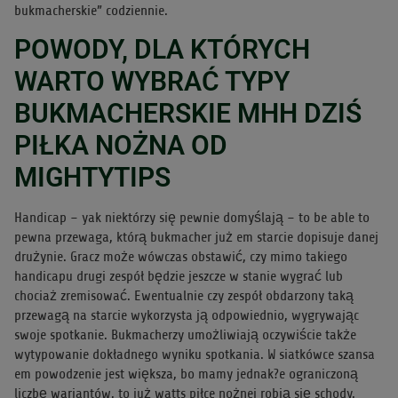
bukmacherskie” codziennie.
POWODY, DLA KTÓRYCH
WARTO WYBRAĆ TYPY
BUKMACHERSKIE MHH DZIŚ
PIŁKA NOŻNA OD
MIGHTYTIPS
Handicap – yak niektórzy się pewnie domyślają – to be able to
pewna przewaga, którą bukmacher już em starcie dopisuje danej
drużynie. Gracz może wówczas obstawić, czy mimo takiego
handicapu drugi zespół będzie jeszcze w stanie wygrać lub
chociaż zremisować. Ewentualnie czy zespół obdarzony taką
przewagą na starcie wykorzysta ją odpowiednio, wygrywając
swoje spotkanie. Bukmacherzy umożliwiają oczywiście także
wytypowanie dokładnego wyniku spotkania. W siatkówce szansa
em powodzenie jest większa, bo mamy jednak?e ograniczoną
liczbę wariantów, to już watts piłce nożnej robią się schody.