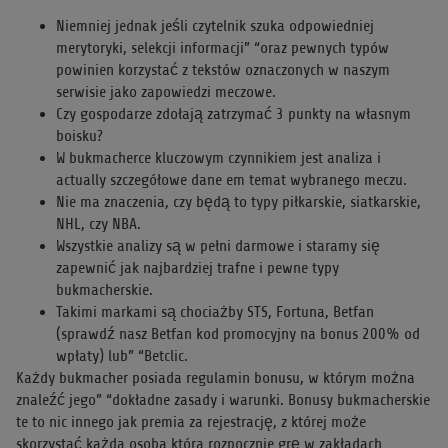
Niemniej jednak jeśli czytelnik szuka odpowiedniej
merytoryki, selekcji informacji” “oraz pewnych typów
powinien korzystać z tekstów oznaczonych w naszym
serwisie jako zapowiedzi meczowe.
Czy gospodarze zdołają zatrzymać 3 punkty na własnym
boisku?
W bukmacherce kluczowym czynnikiem jest analiza i
actually szczegółowe dane em temat wybranego meczu.
Nie ma znaczenia, czy będą to typy piłkarskie, siatkarskie,
NHL, czy NBA.
Wszystkie analizy są w pełni darmowe i staramy się
zapewnić jak najbardziej trafne i pewne typy
bukmacherskie.
Takimi markami są chociażby STS, Fortuna, Betfan
(sprawdź nasz Betfan kod promocyjny na bonus 200% od
wpłaty) lub” “Betclic.
Każdy bukmacher posiada regulamin bonusu, w którym można
znaleźć jego” “dokładne zasady i warunki. Bonusy bukmacherskie
te to nic innego jak premia za rejestrację, z której może
skorzystać każda osoba która rozpocznie grę w zakładach