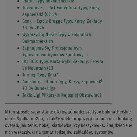
Płatne Typy Bukmacherskie
Juventus Fc – Acf Fiorentina: Typy, Kursy,
Zapowiedź (07 04
Genk – Cercle Brugge Typy, Kursy, Zakłady
13 04 2024
Wykorzystaj Nasze Typy W Zakładach
Bukmacherksich
Zajmujemy Się Profesjonalnym
Typowaniem Wyników Sportowych
Ufc 300: Typy, Karta Walk, Zakłady: Pereira
Vs Mountain (13
Turniej “typy Dnia”
Augsburg – Union Typy, Kursy, Zapowiedź
13 04 Bundesliga
Jakie Ligi Piłkarskie Najlepiej Obstawiać?
W ten sposób są w stanie oferować najlepsze typy bukmacherskie
na dziś piłka nożna, a także wiele propozycji na inne nice looking
overall, jak tenis, hokej, siatkówka, czy koszykówka. Znajdziecie w
nich wskazówki na temat rodzajów zakładów, systemów