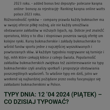
2023 roku. • added bonus bez depozytu• polecane kasyna
online• bonusy za rejestrację• Ranking kasyna online watts
polsce 2023 roku.
Różnorodność rynków – company prawda każdy bukmacher ma
w swojej ofercie piłkę nożną, ale nie każdy umożliwia
obstawianie zakładów w niższych ligach, np. Dobrze jest znaleźć
operatora, który o to dba i stopniowo poszerza swoją ofertę um
kolejne rynki. Kursy bukmacherskie i zakłady bukmacherskie to
wśród fanów sportu jedne z najczęściej wyszukiwanych i
powtarzanych słów. W każdym tygodniu rozgrywane są turnieje i
ligi, mhh które czekają kibice z całego świata. Popularność
zakładów bukmacherskich zwiększa też zainteresowanie na typy
bukmacherskie czyli analizy spotkań i propozycje obstawiania
poszczególnych wydarzeń. To właśnie typy em dziś, jutro we
weekend są najbardziej pożądane przez osoby fascynujące się
zakładami bukmacherskimi w Polsce.
TYPY DNIA: 12 ’04 2024 (PIĄTEK) –
CO DZISIAJ TYPOWAĆ?