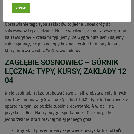
przedmeczowe.
Aceitar
Korzystanie z ich porad, wiedzy i profesjonalnych typów
bukmacherskich to be able to czysta przyjemność.
Obstawianie tego typu zakładów to jedna unces dróg do
sukcesów w tej dziedzinie. Musisz wiedzieć, że nie zawsze gramy
na faworytów – czasami typujemy, że wygra outsider. Zdajemy
sobie sprawę, że pewne typy bukmacherskie to nośny temat,
który porusza wyobraźnię zawodników.
ZAGŁĘBIE SOSNOWIEC – GÓRNIK
ŁĘCZNA: TYPY, KURSY, ZAKŁADY 12
04
Wiele osób lubi także próbować swoich sił w obstawieniu innych
sportów : m. in. W grę wchodzą jednak także typy bukmacherskie
oparte na tym, że będzie zupełnie odwrotnie. A więc – na
przykład – Real Madryt wygra spotkanie z . Osasuną, ale
jednocześnie straci przynajmniej jednego gola.
W goal. pl prezentujemy zapowiedzi wszystkich spotkań