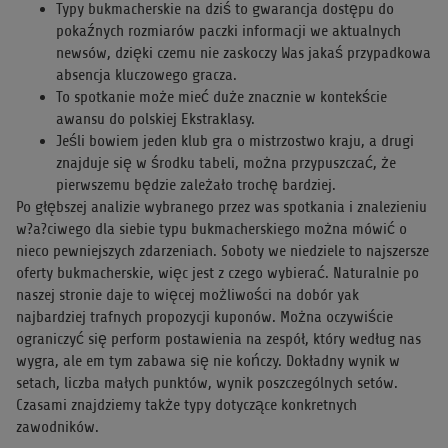
Typy bukmacherskie na dziś to gwarancja dostępu do
pokaźnych rozmiarów paczki informacji we aktualnych
newsów, dzięki czemu nie zaskoczy Was jakaś przypadkowa
absencja kluczowego gracza.
To spotkanie może mieć duże znacznie w kontekście
awansu do polskiej Ekstraklasy.
Jeśli bowiem jeden klub gra o mistrzostwo kraju, a drugi
znajduje się w środku tabeli, można przypuszczać, że
pierwszemu będzie zależało trochę bardziej.
Po głębszej analizie wybranego przez was spotkania i znalezieniu
w?a?ciwego dla siebie typu bukmacherskiego można mówić o
nieco pewniejszych zdarzeniach. Soboty we niedziele to najszersze
oferty bukmacherskie, więc jest z czego wybierać. Naturalnie po
naszej stronie daje to więcej możliwości na dobór yak
najbardziej trafnych propozycji kuponów. Można oczywiście
ograniczyć się perform postawienia na zespół, który według nas
wygra, ale em tym zabawa się nie kończy. Dokładny wynik w
setach, liczba małych punktów, wynik poszczególnych setów.
Czasami znajdziemy także typy dotyczące konkretnych
zawodników.