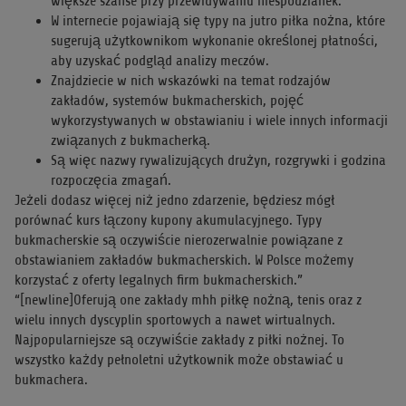
większe szanse przy przewidywaniu niespodzianek.
W internecie pojawiają się typy na jutro piłka nożna, które
sugerują użytkownikom wykonanie określonej płatności,
aby uzyskać podgląd analizy meczów.
Znajdziecie w nich wskazówki na temat rodzajów
zakładów, systemów bukmacherskich, pojęć
wykorzystywanych w obstawianiu i wiele innych informacji
związanych z bukmacherką.
Są więc nazwy rywalizujących drużyn, rozgrywki i godzina
rozpoczęcia zmagań.
Jeżeli dodasz więcej niż jedno zdarzenie, będziesz mógł
porównać kurs łączony kupony akumulacyjnego. Typy
bukmacherskie są oczywiście nierozerwalnie powiązane z
obstawianiem zakładów bukmacherskich. W Polsce możemy
korzystać z oferty legalnych firm bukmacherskich.”
“[newline]Oferują one zakłady mhh piłkę nożną, tenis oraz z
wielu innych dyscyplin sportowych a nawet wirtualnych.
Najpopularniejsze są oczywiście zakłady z piłki nożnej. To
wszystko każdy pełnoletni użytkownik może obstawiać u
bukmachera.