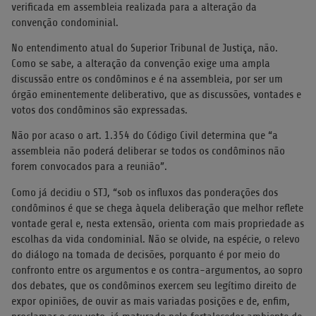
verificada em assembleia realizada para a alteração da
convenção condominial.
No entendimento atual do Superior Tribunal de Justiça, não.
Como se sabe, a alteração da convenção exige uma ampla
discussão entre os condôminos e é na assembleia, por ser um
órgão eminentemente deliberativo, que as discussões, vontades e
votos dos condôminos são expressadas.
Não por acaso o art. 1.354 do Código Civil determina que “a
assembleia não poderá deliberar se todos os condôminos não
forem convocados para a reunião”.
Como já decidiu o STJ, “sob os influxos das ponderações dos
condôminos é que se chega àquela deliberação que melhor reflete
vontade geral e, nesta extensão, orienta com mais propriedade as
escolhas da vida condominial. Não se olvide, na espécie, o relevo
do diálogo na tomada de decisões, porquanto é por meio do
confronto entre os argumentos e os contra-argumentos, ao sopro
dos debates, que os condôminos exercem seu legítimo direito de
expor opiniões, de ouvir as mais variadas posições e de, enfim,