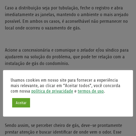
Caso a distribuição seja por tubulação, feche o registro e abra
imediatamente as janelas, mantendo o ambiente o mais arejado
possível. Em ambos os casos, é aconselhável não permanecer no
local onde ocorreu o vazamento de gás.
Acione a concessionária e comunique o zelador e/ou síndico para
ajudarem na solução do problema, que pode ter relação com a
instalação de gás do condomínio.
Usamos cookies em nosso site para fornecer a experiência
É normal vazar um pouco de gás?
mais relevante, ao clicar em “Aceitar todos”, você concorda
com nossa
política de privacidade
e
termos de uso
.
Alguém já deve ter falado para você que vazar um pouquinho de
Aceitar
gás é normal ao ligar o fogão, mas não é verdade.
Sendo assim, se perceber cheiro de gás, deve-se prontamente
prestar atenção e buscar identificar de onde vem o odor. Esse