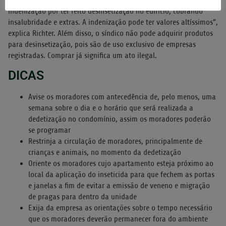
indenização por ter feito desinsetização no edifício, cobrando
insalubridade e extras. A indenização pode ter valores altíssimos”,
explica Richter. Além disso, o síndico não pode adquirir produtos
para desinsetização, pois são de uso exclusivo de empresas
registradas. Comprar já significa um ato ilegal.
DICAS
Avise os moradores com antecedência de, pelo menos, uma
semana sobre o dia e o horário que será realizada a
dedetização no condomínio, assim os moradores poderão
se programar
Restrinja a circulação de moradores, principalmente de
crianças e animais, no momento da dedetização
Oriente os moradores cujo apartamento esteja próximo ao
local da aplicação do inseticida para que fechem as portas
e janelas a fim de evitar a emissão de veneno e migração
de pragas para dentro da unidade
Exija da empresa as orientações sobre o tempo necessário
que os moradores deverão permanecer fora do ambiente