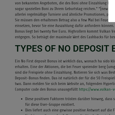
von bekannten Angeboten, die des Boni ohne Einzahlung bis 
sogar speziellen Boni zu Ihrem Geburtstag reichen.” “[newline
allerlei regelmäßige Turniere und ähnliche Promotionen, pas
Sie müssen den erhaltenen Betrag also a few Mal bei Feuer s
einsetzen, bevor Sie eine Auszahlung dafür anfordern könne
Bonus liegt bei twenty five Euro. Highrollern kommt Vulkan 
entgegen. So beträgt der maximale Wert des Cashbacks für be
TYPES OF NO DEPOSIT 
Ein No First deposit Bonus ist wirklich das, wonach ha sido k
erhalten. Eine der Aktionen, die bei Feuer speiender berg (u
sind die Freispiele ohne Einzahlung. Notieren Sie sich was Be
Deposit-Bonus finden. Das ist natürlich der für die 50 Freispi
two. Dann melden Sie sich beim Website an, folgenden Hyperli
Computer code den Bonus unausgefüllt
https://www.vulkan-
Diese positiven Faktoren trösten darüber hinweg, dass 
für diese User-Gruppe existiert.
Dies liefert auch eine gewisse positive Antwort auf die F