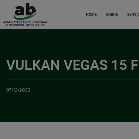
HOME
SOBRE
SERVI
VULKAN VEGAS 15 
07/12/2022