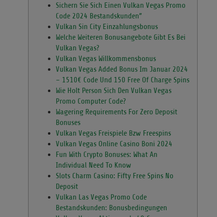
Sichern Sie Sich Einen Vulkan Vegas Promo
Code 2024 Bestandskunden”
Vulkan Sin City Einzahlungsbonus
Welche Weiteren Bonusangebote Gibt Es Bei
Vulkan Vegas?
Vulkan Vegas Willkommensbonus
Vulkan Vegas Added Bonus Im Januar 2024
– 1510€ Code Und 150 Free Of Charge Spins
Wie Holt Person Sich Den Vulkan Vegas
Promo Computer Code?
Wagering Requirements For Zero Deposit
Bonuses
Vulkan Vegas Freispiele Bzw Freespins
Vulkan Vegas Online Casino Boni 2024
Fun With Crypto Bonuses: What An
Individual Need To Know
Slots Charm Casino: Fifty Free Spins No
Deposit
Vulkan Las Vegas Promo Code
Bestandskunden: Bonusbedingungen