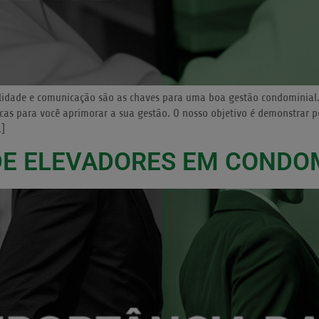
idade e comunicação são as chaves para uma boa gestão condominial. 
cas para você aprimorar a sua gestão. O nosso objetivo é demonstrar 
…]
DE ELEVADORES EM CONDO