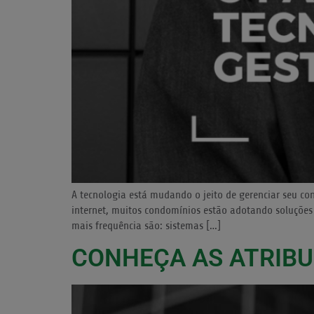
A tecnologia está mudando o jeito de gerenciar seu c
internet, muitos condomínios estão adotando soluções 
mais frequência são: sistemas […]
CONHEÇA AS ATRIBU