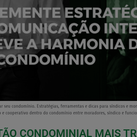
 seu condomínio. Estratégias, ferramentas e dicas para síndicos e m
e cooperativo dentro do condomínio entre moradores, síndico e funcio
TÃO CONDOMINIAL MAIS T