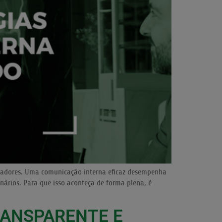
oradores. Uma comunicação interna eficaz desempenha
nários. Para que isso aconteça de forma plena, é
RANSPARENTE E