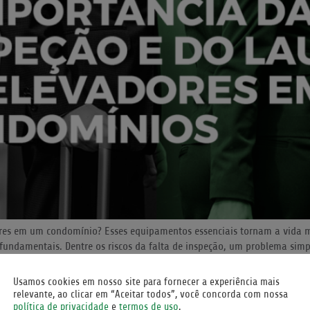
res em um condomínio? Esses equipamentos essenciais tornam a vida m
o fundamentais. Dentre os riscos da falta de inspeção, um problema sim
Usamos cookies em nosso site para fornecer a experiência mais
E NÃO PODE FALTAR?
relevante, ao clicar em “Aceitar todos”, você concorda com nossa
política de privacidade
e
termos de uso
.