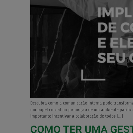
Descubra como a comunicação interna pode transformar
um papel crucial na promoção de um ambiente pacífico 
importante incentivar a colaboração de todos […]
COMO TER UMA GES