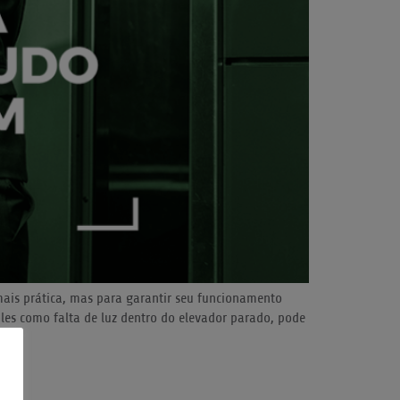
ais prática, mas para garantir seu funcionamento
ples como falta de luz dentro do elevador parado, pode