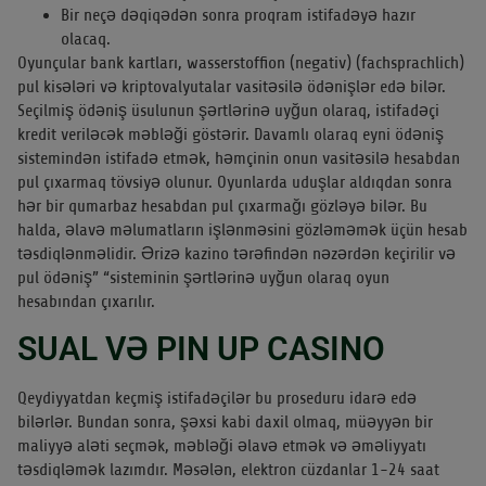
Bir neçə dəqiqədən sonra proqram istifadəyə hazır
olacaq.
Oyunçular bank kartları, wasserstoffion (negativ) (fachsprachlich)
pul kisələri və kriptovalyutalar vasitəsilə ödənişlər edə bilər.
Seçilmiş ödəniş üsulunun şərtlərinə uyğun olaraq, istifadəçi
kredit veriləcək məbləği göstərir. Davamlı olaraq eyni ödəniş
sistemindən istifadə etmək, həmçinin onun vasitəsilə hesabdan
pul çıxarmaq tövsiyə olunur. Oyunlarda uduşlar aldıqdan sonra
hər bir qumarbaz hesabdan pul çıxarmağı gözləyə bilər. Bu
halda, əlavə məlumatların işlənməsini gözləməmək üçün hesab
təsdiqlənməlidir. Ərizə kazino tərəfindən nəzərdən keçirilir və
pul ödəniş” “sisteminin şərtlərinə uyğun olaraq oyun
hesabından çıxarılır.
SUAL VƏ PIN UP CASINO
Qeydiyyatdan keçmiş istifadəçilər bu proseduru idarə edə
bilərlər. Bundan sonra, şəxsi kabi daxil olmaq, müəyyən bir
maliyyə aləti seçmək, məbləği əlavə etmək və əməliyyatı
təsdiqləmək lazımdır. Məsələn, elektron cüzdanlar 1-24 saat