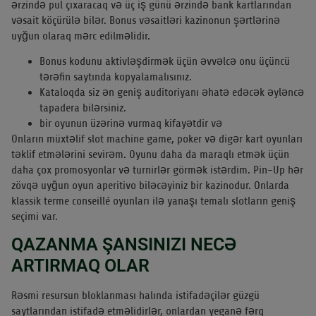
ərzində pul çıxaracaq və üç iş günü ərzində bank kartlarından
vəsait köçürülə bilər. Bonus vəsaitləri kazinonun şərtlərinə
uyğun olaraq mərc edilməlidir.
Bonus kodunu aktivləşdirmək üçün əvvəlcə onu üçüncü
tərəfin saytında kopyalamalısınız.
Kataloqda siz ən geniş auditoriyanı əhatə edəcək əyləncə
tapadera bilərsiniz.
bir oyunun üzərinə vurmaq kifayətdir və
Onların müxtəlif slot machine game, poker və digər kart oyunları
təklif etmələrini sevirəm. Oyunu daha da maraqlı etmək üçün
daha çox promosyonlar və turnirlər görmək istərdim. Pin-Up hər
zövqə uyğun oyun aperitivo biləcəyiniz bir kazinodur. Onlarda
klassik terme conseillé oyunları ilə yanaşı temalı slotların geniş
seçimi var.
QAZANMA ŞANSINIZI NECƏ
ARTIRMAQ OLAR
Rəsmi resursun bloklanması halında istifadəçilər güzgü
saytlarından istifadə etməlidirlər, onlardan yeganə fərq