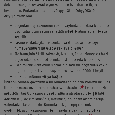
doldurulması, intresserad oyun və digər hərəkətlər üçün
hesablanır. Pinkonları real pul və qiymətli hədiyyələrlə
dəyişdirmək olar.
Doğrulanmış kazinonun rəsmi saytında qruplara bölünmə
oyunçular üçün seçim rahatlığı nəzərə alınmaqla həyata
keçirilir.
Casino istifadəçiləri istənilən vaxt müştəri dəstəyi
nümayəndələri ilə əlaqə saxlaya bilərlər.
Siz həmçinin Skrill, Advcash, Neteller, Ideal Money və bəzi
digər ödəniş xidmətlərindən istifadə edə bilərsiniz.
İlkin mərhələdə oyun slotlarının sayı bir neçə yüzə yaxın
idi, lakin getdikcə bu rəqəm artdı və indi 4000-i keçdi.
Bir slot maşınını və ya başqa
İstifadə olunan qacetdən asılı olmayaraq onların köməyi ilə Flag
Up-da idmana mərc etmək rahat və rahatdır.
Least depozit
məbləği Flag Up kazino siyasətindən asılı olaraq dəyişə bilər.
Adətən bu, kiçik məbləğdir, məsələn, dollar və ahora başqa
valyutada ekvivalentdir. Bununla belə, dəqiq rəqəmləri
öyrənmək üçün kazinonun rəsmi saytına daxil olmaq və ya