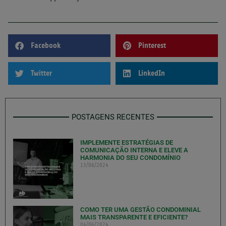
Facebook
Pinterest
Twitter
LinkedIn
POSTAGENS RECENTES
IMPLEMENTE ESTRATÉGIAS DE
COMUNICAÇÃO INTERNA E ELEVE A
HARMONIA DO SEU CONDOMÍNIO
13/06/2024
COMO TER UMA GESTÃO CONDOMINIAL
MAIS TRANSPARENTE E EFICIENTE?
04/06/2024