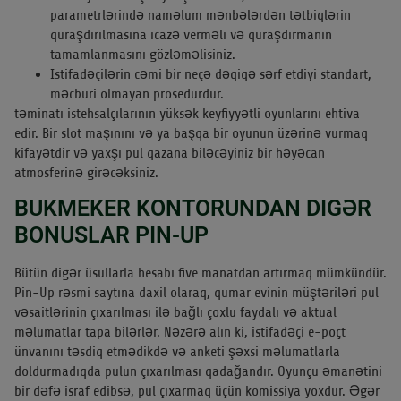
parametrlərində naməlum mənbələrdən tətbiqlərin
quraşdırılmasına icazə verməli və quraşdırmanın
tamamlanmasını gözləməlisiniz.
Istifadəçilərin cəmi bir neçə dəqiqə sərf etdiyi standart,
məcburi olmayan prosedurdur.
təminatı istehsalçılarının yüksək keyfiyyətli oyunlarını ehtiva
edir. Bir slot maşınını və ya başqa bir oyunun üzərinə vurmaq
kifayətdir və yaxşı pul qazana biləcəyiniz bir həyəcan
atmosferinə girəcəksiniz.
BUKMEKER KONTORUNDAN DIGƏR
BONUSLAR PIN-UP
Bütün digər üsullarla hesabı five manatdan artırmaq mümkündür.
Pin-Up rəsmi saytına daxil olaraq, qumar evinin müştəriləri pul
vəsaitlərinin çıxarılması ilə bağlı çoxlu faydalı və aktual
məlumatlar tapa bilərlər. Nəzərə alın ki, istifadəçi e-poçt
ünvanını təsdiq etmədikdə və anketi şəxsi məlumatlarla
doldurmadıqda pulun çıxarılması qadağandır. Oyunçu əmanətini
bir dəfə israf edibsə, pul çıxarmaq üçün komissiya yoxdur. Əgər