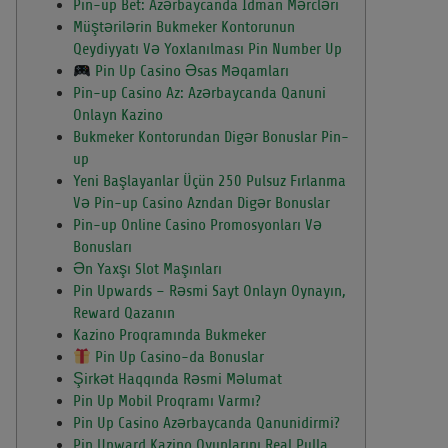
Pin-up Bet: Azərbaycanda Idman Mərcləri
Müştərilərin Bukmeker Kontorunun
Qeydiyyatı Və Yoxlanılması Pin Number Up
Pin Up Casino Əsas Məqamları
Pin-up Casino Az: Azərbaycanda Qanuni
Onlayn Kazino
Bukmeker Kontorundan Digər Bonuslar Pin-
up
Yeni Başlayanlar Üçün 250 Pulsuz Fırlanma
Və Pin-up Casino Azndan Digər Bonuslar
Pin-up Online Casino Promosyonları Və
Bonusları
Ən Yaxşı Slot Maşınları
Pin Upwards – Rəsmi Sayt Onlayn Oynayın,
Reward Qazanın
Kazino Proqramında Bukmeker
Pin Up Casino-da Bonuslar
Şirkət Haqqında Rəsmi Məlumat
Pin Up Mobil Proqramı Varmı?
Pin Up Casino Azərbaycanda Qanunidirmi?
Pin Upward Kazino Oyunlarını Real Pulla