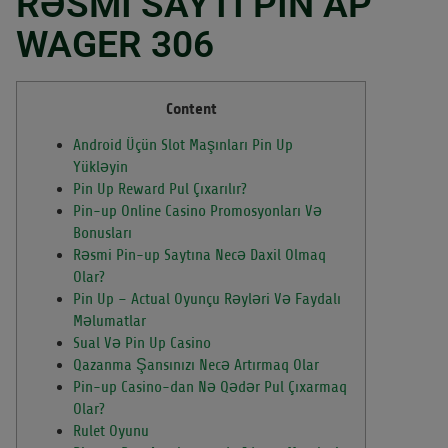
RƏSMI SAYTI PIN AP
WAGER 306
Content
Android Üçün Slot Maşınları Pin Up
Yükləyin
Pin Up Reward Pul Çıxarılır?
Pin-up Online Casino Promosyonları Və
Bonusları
Rəsmi Pin-up Saytına Necə Daxil Olmaq
Olar?
Pin Up – Actual Oyunçu Rəyləri Və Faydalı
Məlumatlar
Sual Və Pin Up Casino
Qazanma Şansınızı Necə Artırmaq Olar
Pin-up Casino-dan Nə Qədər Pul Çıxarmaq
Olar?
Rulet Oyunu