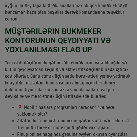
uyğun bir şey tapa biləcək. Suallarınız olduqda kömək etməyə
hər zaman hazır olan peşəkar dəstək komandasına təşəkkür
edirəm.
MÜŞTƏRILƏRIN BUKMEKER
KONTORUNUN QEYDIYYATI VƏ
YOXLANILMASI FLAG UP
Yeni istifadəçilərin diqqətini cəlb etmək üçün yaradılmışdır və
bütün qeydiyyatdan keçmiş və aktiv istifadəçilər burada iştirak
edə bilərlər. Bunu etmək üçün sadə hərəkətləri yerinə yetirmək
kifayətdir, məsələn, bonus xalları almaq üçün hesabınızı
doldurun. Oyunçular bir sonraki a?amada xalları real jua
dəyişdirə və mərc etmək üçün istifadə edə bilərlər.
Mobil cihazlara proqramları haradan” “və necə
yükləmək olar?
Adətən belə bonuslar mümkün qədər sadə mərc edilir və
1 gündən three or more günə qədər vaxt aparır.
Pinup online haqqında genuine rəyləri oxuyan oyunçular