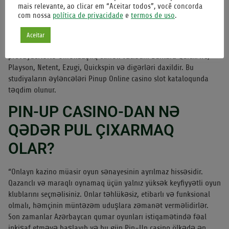
mais relevante, ao clicar em “Aceitar todos”, você concorda
saytda sərfəli xoş gəlmisiniz bonusu var, onun şərtləri ilə
com nossa
política de privacidade
e
termos de uso
.
depozit qoymazdan əvvəl tanış olmaq daha yaxşıdır. Slotlar və
kart oyunları bu gün kazinoda həzz alına bilən ən populyar
Aceitar
əyləncələr olaraq qalır. Bunun üçün yalnız etibarlı
provayderlərlə əməkdaşlıq etmək vacibdir. Bunlara QuickFire,
Playson, Netent, Ezugi, Quickspin və digərləri daxildir. Bu
studiyaların əyləncələri Pinup Online casino slot kataloqunda
təqdim olunur.
PIN-UP CASINO-DAN NƏ
QƏDƏR PUL ÇIXARMAQ
OLAR?
“Onlayn kazino müasir oyun sənayesinin ayrılmaz hissəsidir.
Qazanclı və maraqlı oynamaq üçün yalnız yüksək keyfiyyətli oyun
klublarını seçməlisiniz. Onlar təhlükəsiz, etibarlı və funksional
olmalı, həmçinin müntəzəm uduşlara zəmanət verməlidirlər.
Son zamanlar Azərbaycan qumar oyunları istiqamətində fəal
inkişaf etməyə başlayıb və bu gün Pin-Up casino ölkədə ən