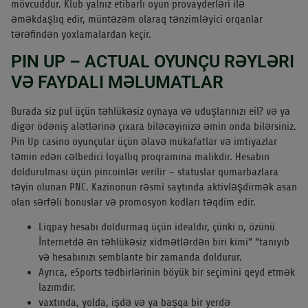
mövcuddur. Klub yalnız etibarlı oyun provayderləri ilə
əməkdaşlıq edir, müntəzəm olaraq tənzimləyici orqanlar
tərəfindən yoxlamalardan keçir.
PIN UP – ACTUAL OYUNÇU RƏYLƏRI
VƏ FAYDALI MƏLUMATLAR
Burada siz pul üçün təhlükəsiz oynaya və uduşlarınızı eil? və ya
digər ödəniş alətlərinə çıxara biləcəyinizə əmin onda bilərsiniz.
Pin Up casino oyunçular üçün əlavə mükafatlar və imtiyazlar
təmin edən cəlbedici loyallıq proqramına malikdir. Hesabın
doldurulması üçün pincoinlər verilir – statuslar qumarbazlara
təyin olunan PNC. Kazinonun rəsmi saytında aktivləşdirmək asan
olan sərfəli bonuslar və promosyon kodları təqdim edir.
Liqpay hesabı doldurmaq üçün idealdır, çünki o, özünü
İnternetdə ən təhlükəsiz xidmətlərdən biri kimi” “tanıyıb
və hesabınızı semblante bir zamanda doldurur.
Ayrıca, eSports tədbirlərinin böyük bir seçimini qeyd etmək
lazımdır.
vaxtında, yolda, işdə və ya başqa bir yerdə