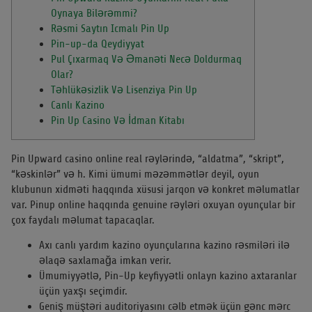
Oynaya Bilərəmmi?
Rəsmi Saytın Icmalı Pin Up
Pin-up-da Qeydiyyat
Pul Çıxarmaq Və Əmanəti Necə Doldurmaq
Olar?
Təhlükəsizlik Və Lisenziya Pin Up
Canlı Kazino
Pin Up Casino Və İdman Kitabı
Pin Upward casino online real rəylərində, “aldatma”, “skript”,
“kəskinlər” və h. Kimi ümumi məzəmmətlər deyil, oyun
klubunun xidməti haqqında xüsusi jarqon və konkret məlumatlar
var. Pinup online haqqında genuine rəyləri oxuyan oyunçular bir
çox faydalı məlumat tapacaqlar.
Axı canlı yardım kazino oyunçularına kazino rəsmiləri ilə
əlaqə saxlamağa imkan verir.
Ümumiyyətlə, Pin-Up keyfiyyətli onlayn kazino axtaranlar
üçün yaxşı seçimdir.
Geniş müştəri auditoriyasını cəlb etmək üçün gənc mərc