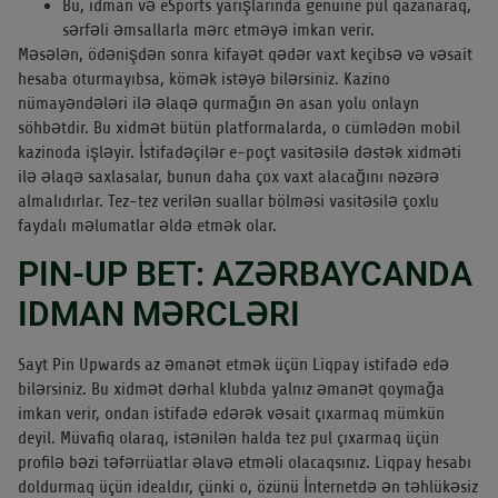
Bu, idman və eSports yarışlarında genuine pul qazanaraq,
sərfəli əmsallarla mərc etməyə imkan verir.
Məsələn, ödənişdən sonra kifayət qədər vaxt keçibsə və vəsait
hesaba oturmayıbsa, kömək istəyə bilərsiniz. Kazino
nümayəndələri ilə əlaqə qurmağın ən asan yolu onlayn
söhbətdir. Bu xidmət bütün platformalarda, o cümlədən mobil
kazinoda işləyir. İstifadəçilər e-poçt vasitəsilə dəstək xidməti
ilə əlaqə saxlasalar, bunun daha çox vaxt alacağını nəzərə
almalıdırlar. Tez-tez verilən suallar bölməsi vasitəsilə çoxlu
faydalı məlumatlar əldə etmək olar.
PIN-UP BET: AZƏRBAYCANDA
IDMAN MƏRCLƏRI
Sayt Pin Upwards az əmanət etmək üçün Liqpay istifadə edə
bilərsiniz. Bu xidmət dərhal klubda yalnız əmanət qoymağa
imkan verir, ondan istifadə edərək vəsait çıxarmaq mümkün
deyil. Müvafiq olaraq, istənilən halda tez pul çıxarmaq üçün
profilə bəzi təfərrüatlar əlavə etməli olacaqsınız. Liqpay hesabı
doldurmaq üçün idealdır, çünki o, özünü İnternetdə ən təhlükəsiz